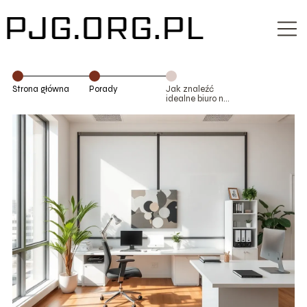
Strona główna
Porady
Jak znaleźć
idealne biuro na
wynajem w
Warszawie?
Praktyczny
poradnik dla
firm