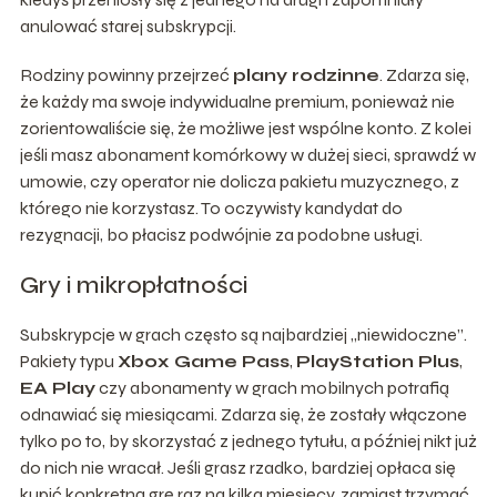
anulować starej subskrypcji.
Rodziny powinny przejrzeć
plany rodzinne
. Zdarza się,
że każdy ma swoje indywidualne premium, ponieważ nie
zorientowaliście się, że możliwe jest wspólne konto. Z kolei
jeśli masz abonament komórkowy w dużej sieci, sprawdź w
umowie, czy operator nie dolicza pakietu muzycznego, z
którego nie korzystasz. To oczywisty kandydat do
rezygnacji, bo płacisz podwójnie za podobne usługi.
Gry i mikropłatności
Subskrypcje w grach często są najbardziej „niewidoczne”.
Pakiety typu
Xbox Game Pass
,
PlayStation Plus
,
EA Play
czy abonamenty w grach mobilnych potrafią
odnawiać się miesiącami. Zdarza się, że zostały włączone
tylko po to, by skorzystać z jednego tytułu, a później nikt już
do nich nie wracał. Jeśli grasz rzadko, bardziej opłaca się
kupić konkretną grę raz na kilka miesięcy, zamiast trzymać