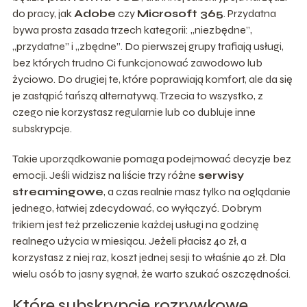
do pracy, jak
Adobe
czy
Microsoft 365
. Przydatna
bywa prosta zasada trzech kategorii: „niezbędne”,
„przydatne” i „zbędne”. Do pierwszej grupy trafiają usługi,
bez których trudno Ci funkcjonować zawodowo lub
życiowo. Do drugiej te, które poprawiają komfort, ale da się
je zastąpić tańszą alternatywą. Trzecia to wszystko, z
czego nie korzystasz regularnie lub co dubluje inne
subskrypcje.
Takie uporządkowanie pomaga podejmować decyzje bez
emocji. Jeśli widzisz na liście trzy różne
serwisy
streamingowe
, a czas realnie masz tylko na oglądanie
jednego, łatwiej zdecydować, co wyłączyć. Dobrym
trikiem jest też przeliczenie każdej usługi na godzinę
realnego użycia w miesiącu. Jeżeli płacisz 40 zł, a
korzystasz z niej raz, koszt jednej sesji to właśnie 40 zł. Dla
wielu osób to jasny sygnał, że warto szukać oszczędności.
Które subskrypcje rozrywkowe