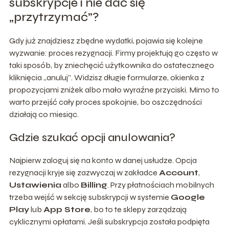
subskrypcje i nie dać się
„przytrzymać”?
Gdy już znajdziesz zbędne wydatki, pojawia się kolejne
wyzwanie: proces rezygnacji. Firmy projektują go często w
taki sposób, by zniechęcić użytkownika do ostatecznego
kliknięcia „anuluj”. Widzisz długie formularze, okienka z
propozycjami zniżek albo mało wyraźne przyciski. Mimo to
warto przejść cały proces spokojnie, bo oszczędności
działają co miesiąc.
Gdzie szukać opcji anulowania?
Najpierw zaloguj się na konto w danej usłudze. Opcja
rezygnacji kryje się zazwyczaj w zakładce
Account
,
Ustawienia
albo
Billing
. Przy płatnościach mobilnych
trzeba wejść w sekcję subskrypcji w systemie
Google
Play
lub
App Store
, bo to te sklepy zarządzają
cyklicznymi opłatami. Jeśli subskrypcja została podpięta