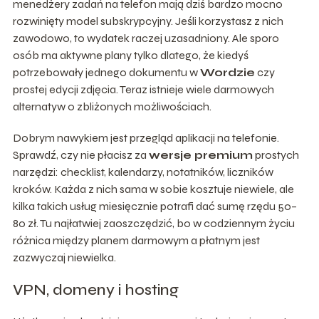
menedżery zadań na telefon mają dziś bardzo mocno
rozwinięty model subskrypcyjny. Jeśli korzystasz z nich
zawodowo, to wydatek raczej uzasadniony. Ale sporo
osób ma aktywne plany tylko dlatego, że kiedyś
potrzebowały jednego dokumentu w
Wordzie
czy
prostej edycji zdjęcia. Teraz istnieje wiele darmowych
alternatyw o zbliżonych możliwościach.
Dobrym nawykiem jest przegląd aplikacji na telefonie.
Sprawdź, czy nie płacisz za
wersje premium
prostych
narzędzi: checklist, kalendarzy, notatników, liczników
kroków. Każda z nich sama w sobie kosztuje niewiele, ale
kilka takich usług miesięcznie potrafi dać sumę rzędu 50–
80 zł. Tu najłatwiej zaoszczędzić, bo w codziennym życiu
różnica między planem darmowym a płatnym jest
zazwyczaj niewielka.
VPN, domeny i hosting