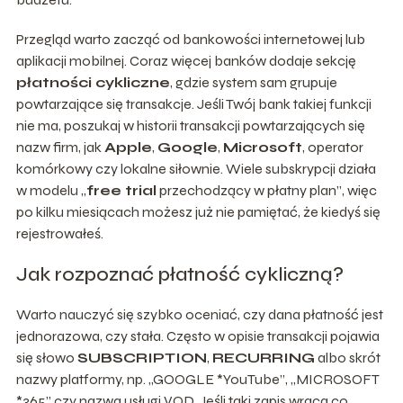
Przegląd warto zacząć od bankowości internetowej lub
aplikacji mobilnej. Coraz więcej banków dodaje sekcję
płatności cykliczne
, gdzie system sam grupuje
powtarzające się transakcje. Jeśli Twój bank takiej funkcji
nie ma, poszukaj w historii transakcji powtarzających się
nazw firm, jak
Apple
,
Google
,
Microsoft
, operator
komórkowy czy lokalne siłownie. Wiele subskrypcji działa
w modelu „
free trial
przechodzący w płatny plan”, więc
po kilku miesiącach możesz już nie pamiętać, że kiedyś się
rejestrowałeś.
Jak rozpoznać płatność cykliczną?
Warto nauczyć się szybko oceniać, czy dana płatność jest
jednorazowa, czy stała. Często w opisie transakcji pojawia
się słowo
SUBSCRIPTION
,
RECURRING
albo skrót
nazwy platformy, np. „GOOGLE *YouTube”, „MICROSOFT
*365” czy nazwa usługi VOD. Jeśli taki zapis wraca co