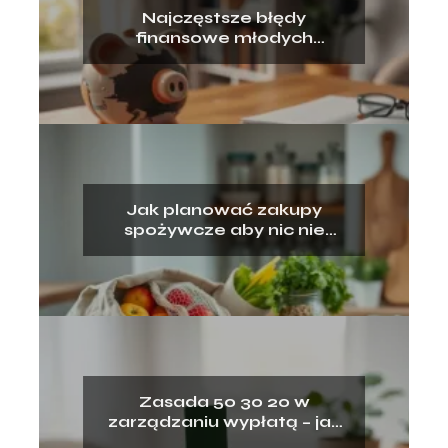
Najczęstsze błędy
finansowe młodych
dorosłych – jak ich uniknąć?
Jak planować zakupy
spożywcze aby nic nie
wyrzucać?
Zasada 50 30 20 w
zarządzaniu wypłatą – jak
ją stosować?