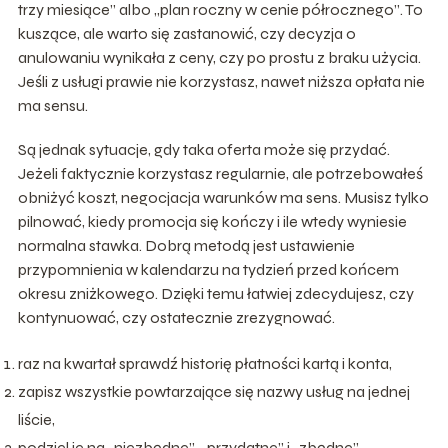
trzy miesiące” albo „plan roczny w cenie półrocznego”. To
kuszące, ale warto się zastanowić, czy decyzja o
anulowaniu wynikała z ceny, czy po prostu z braku użycia.
Jeśli z usługi prawie nie korzystasz, nawet niższa opłata nie
ma sensu.
Są jednak sytuacje, gdy taka oferta może się przydać.
Jeżeli faktycznie korzystasz regularnie, ale potrzebowałeś
obniżyć koszt, negocjacja warunków ma sens. Musisz tylko
pilnować, kiedy promocja się kończy i ile wtedy wyniesie
normalna stawka. Dobrą metodą jest ustawienie
przypomnienia w kalendarzu na tydzień przed końcem
okresu zniżkowego. Dzięki temu łatwiej zdecydujesz, czy
kontynuować, czy ostatecznie zrezygnować.
raz na kwartał sprawdź historię płatności kartą i konta,
zapisz wszystkie powtarzające się nazwy usług na jednej
liście,
podziel je na „niezbędne”, „przydatne” i „zbędne”,