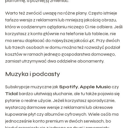
platformę, a później ją zmieniać.
Warto też zwrócić uwagę na różne plany. Często istnieje
tańsza wersja z reklamami lub mniejszą jakością obrazu,
która w codziennym oglądaniu niczego Ci nie odbiera. Jeśli
korzystasz z konta głównie na telefonie lub tablecie, nie
ma sensu dopłacać do najwyższej jakości 4K. Przy dwóch
lub trzech osobach w domu można też rozważyć podział
kosztów w ramach jednego gospodarstwa domowego,
zamiast utrzymywać dwa oddzielne abonamenty.
Muzyka i podcasty
Subskrypcje muzyczne jak
Spotify
,
Apple Music
czy
Tidal
bardzo ułatwiają słuchanie, ale tu także pojawia się
pytanie o realne użycie. Jeżeli korzystasz sporadycznie,
wystarczą darmowe wersje z reklamami lub okresowe
kupowanie płyt czy albumów cyfrowych. Wiele osób ma
jednocześnie konto premium w dwóch serwisach, bo
kiedyś przeniosły się z jednego na drugi i zapomniały