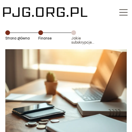
Strona główna
Finanse
Jakie
subskrypcje
warto
anulować, aby
odzyskać
pieniądze?