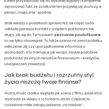
Łatwo przyzwyczaić się do wysokiej wypłaty i kompletnie
zignorować fakt, że za kilka lat ten przywilej się skończy, a
pensja „magicznie” spadnie.
Brak wiedzy o podatkach sprawia też, że część osób
odkłada pierwsze kontakt z urzędem skarbowym tak
długo, jak się da. Tymczasem
zeznanie podatkowe
to nie tylko obowiązek. To także szansa na zwrot podatku,
odliczenie ulg czy uporządkowanie informacji o
dochodach. Kto traktuje je jak wroga, zwykle podobnie
podchodzi do innych tematów finansowych – kredytów,
ubezpieczeń, inwestycji.
Jak brak budżetu i rozrzutny styl
życia niszczą twoje finanse?
Rozrzutność rzadko wygląda jak scena z filmu, gdzie ktoś
wychodzi ze sklepu z 10 torbami ubrań. Częściej to
codzienne małe zakupy, jedzenie „na mieście”,