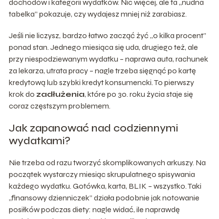
dochodów i kategorii wydatków. Nic więcej, ale ta „nudna
tabelka” pokazuje, czy wydajesz mniej niż zarabiasz.
Jeśli nie liczysz, bardzo łatwo zacząć żyć „o kilka procent”
ponad stan. Jednego miesiąca się uda, drugiego też, ale
przy niespodziewanym wydatku – naprawa auta, rachunek
za lekarza, utrata pracy – nagle trzeba sięgnąć po kartę
kredytową lub szybki kredyt konsumencki. To pierwszy
krok do
zadłużenia
, które po 30. roku życia staje się
coraz częstszym problemem.
Jak zapanować nad codziennymi
wydatkami?
Nie trzeba od razu tworzyć skomplikowanych arkuszy. Na
początek wystarczy miesiąc skrupulatnego spisywania
każdego wydatku. Gotówka, karta, BLIK – wszystko. Taki
„finansowy dzienniczek” działa podobnie jak notowanie
posiłków podczas diety: nagle widać, ile naprawdę