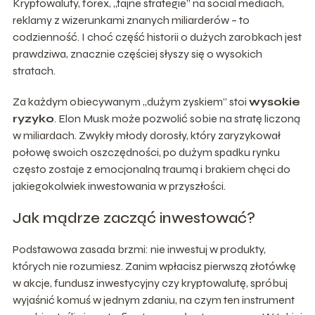
Kryptowaluty, forex, „tajne strategie” na social mediach,
reklamy z wizerunkami znanych miliarderów – to
codzienność. I choć część historii o dużych zarobkach jest
prawdziwa, znacznie częściej słyszy się o wysokich
stratach.
Za każdym obiecywanym „dużym zyskiem” stoi
wysokie
ryzyko
. Elon Musk może pozwolić sobie na stratę liczoną
w miliardach. Zwykły młody dorosły, który zaryzykował
połowę swoich oszczędności, po dużym spadku rynku
często zostaje z emocjonalną traumą i brakiem chęci do
jakiegokolwiek inwestowania w przyszłości.
Jak mądrze zacząć inwestować?
Podstawowa zasada brzmi: nie inwestuj w produkty,
których nie rozumiesz. Zanim wpłacisz pierwszą złotówkę
w akcje, fundusz inwestycyjny czy kryptowalutę, spróbuj
wyjaśnić komuś w jednym zdaniu, na czym ten instrument