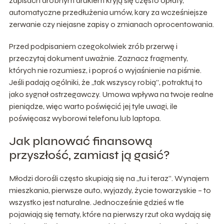
zapisach drobnym drukiem kryją się często opłaty,
automatyczne przedłużenia umów, kary za wcześniejsze
zerwanie czy niejasne zapisy o zmianach oprocentowania.
Przed podpisaniem czegokolwiek zrób przerwę i
przeczytaj dokument uważnie. Zaznacz fragmenty,
których nie rozumiesz, i poproś o wyjaśnienie na piśmie.
Jeśli padają ogólniki, że „tak wszyscy robią”, potraktuj to
jako sygnał ostrzegawczy. Umowa wpływa na twoje realne
pieniądze, więc warto poświęcić jej tyle uwagi, ile
poświęcasz wyborowi telefonu lub laptopa.
Jak planować finansową
przyszłość, zamiast ją gasić?
Młodzi dorośli często skupiają się na „tu i teraz”. Wynajem
mieszkania, pierwsze auto, wyjazdy, życie towarzyskie – to
wszystko jest naturalne. Jednocześnie gdzieś w tle
pojawiają się tematy, które na pierwszy rzut oka wydają się