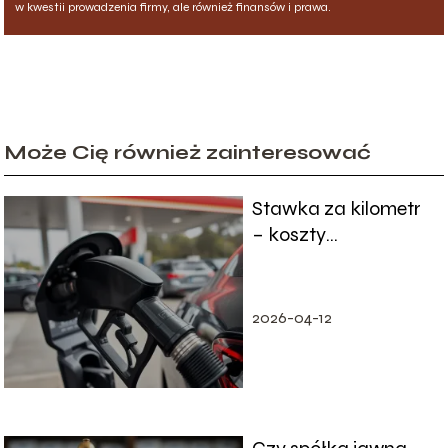
w kwestii prowadzenia firmy, ale również finansów i prawa.
Może Cię również zainteresować
Stawka za kilometr
– koszty
eksploatacji
samochodu
prywatnego
2026-04-12