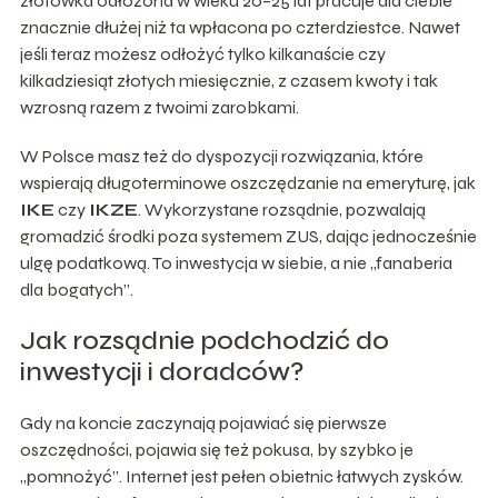
złotówka odłożona w wieku 20–25 lat pracuje dla ciebie
znacznie dłużej niż ta wpłacona po czterdziestce. Nawet
jeśli teraz możesz odłożyć tylko kilkanaście czy
kilkadziesiąt złotych miesięcznie, z czasem kwoty i tak
wzrosną razem z twoimi zarobkami.
W Polsce masz też do dyspozycji rozwiązania, które
wspierają długoterminowe oszczędzanie na emeryturę, jak
IKE
czy
IKZE
. Wykorzystane rozsądnie, pozwalają
gromadzić środki poza systemem ZUS, dając jednocześnie
ulgę podatkową. To inwestycja w siebie, a nie „fanaberia
dla bogatych”.
Jak rozsądnie podchodzić do
inwestycji i doradców?
Gdy na koncie zaczynają pojawiać się pierwsze
oszczędności, pojawia się też pokusa, by szybko je
„pomnożyć”. Internet jest pełen obietnic łatwych zysków.