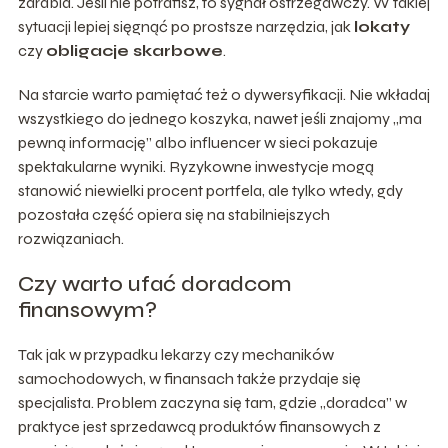
zarabia. Jeśli nie potrafisz, to sygnał ostrzegawczy. W takiej
sytuacji lepiej sięgnąć po prostsze narzędzia, jak
lokaty
czy
obligacje skarbowe
.
Na starcie warto pamiętać też o dywersyfikacji. Nie wkładaj
wszystkiego do jednego koszyka, nawet jeśli znajomy „ma
pewną informację” albo influencer w sieci pokazuje
spektakularne wyniki. Ryzykowne inwestycje mogą
stanowić niewielki procent portfela, ale tylko wtedy, gdy
pozostała część opiera się na stabilniejszych
rozwiązaniach.
Czy warto ufać doradcom
finansowym?
Tak jak w przypadku lekarzy czy mechaników
samochodowych, w finansach także przydaje się
specjalista. Problem zaczyna się tam, gdzie „doradca” w
praktyce jest sprzedawcą produktów finansowych z