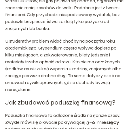
widzisz skutków, ale gdy pojawia się choroba, organizm ma
znacznie mniej zasobów do walki. Podobnie jest z twoimi
finansami. Gdy przychodzi niespodziewany wydatek, bez
poduszki bezpieczeństwa zostają tylko pożyczki od
znajomych lub banku.
U studentów problem widać choćby na początku roku
akademickiego. Stypendium często wpływa dopiero po
kilku miesiącach, a zakwaterowanie, bilety, jedzenie i
materiały trzeba opłacić od razu. Kto nie ma odłożonych
środków, musi szukać wsparcia u rodziny, znajomych albo
zaciąga pierwsze drobne długi. To samo dotyczy osób na
umowach cywilnoprawnych, gdzie dochody bywają
nieregularne.
Jak zbudować poduszkę finansową?
Poduszka finansowa to odłożone środki na gorsze czasy.
Zwykle mówi się o kwocie pokrywającej
3–6 miesięcy