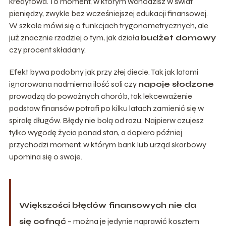
kredytowa. To moment, w którym wchodzisz w świat
pieniędzy, zwykle bez wcześniejszej edukacji finansowej.
W szkole mówi się o funkcjach trygonometrycznych, ale
już znacznie rzadziej o tym, jak działa
budżet domowy
czy procent składany.
Efekt bywa podobny jak przy złej diecie. Tak jak latami
ignorowana nadmierna ilość soli czy
napoje słodzone
prowadzą do poważnych chorób, tak lekceważenie
podstaw finansów potrafi po kilku latach zamienić się w
spiralę długów. Błędy nie bolą od razu. Najpierw czujesz
tylko wygodę życia ponad stan, a dopiero później
przychodzi moment, w którym bank lub urząd skarbowy
upomina się o swoje.
Większości błędów finansowych nie da
się cofnąć
– można je jedynie naprawić kosztem