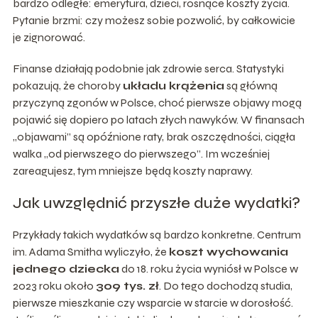
bardzo odległe: emerytura, dzieci, rosnące koszty życia.
Pytanie brzmi: czy możesz sobie pozwolić, by całkowicie
je zignorować.
Finanse działają podobnie jak zdrowie serca. Statystyki
pokazują, że choroby
układu krążenia
są główną
przyczyną zgonów w Polsce, choć pierwsze objawy mogą
pojawić się dopiero po latach złych nawyków. W finansach
„objawami” są opóźnione raty, brak oszczędności, ciągła
walka „od pierwszego do pierwszego”. Im wcześniej
zareagujesz, tym mniejsze będą koszty naprawy.
Jak uwzględnić przyszłe duże wydatki?
Przykłady takich wydatków są bardzo konkretne. Centrum
im. Adama Smitha wyliczyło, że
koszt wychowania
jednego dziecka
do 18. roku życia wyniósł w Polsce w
2023 roku około
309 tys. zł
. Do tego dochodzą studia,
pierwsze mieszkanie czy wsparcie w starcie w dorosłość.