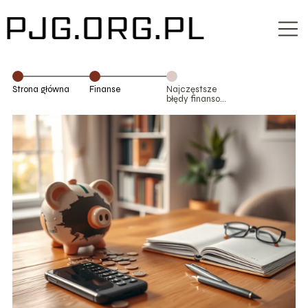
Strona główna
Finanse
Najczęstsze
błędy finansowe
młodych
dorosłych – jak
ich uniknąć?