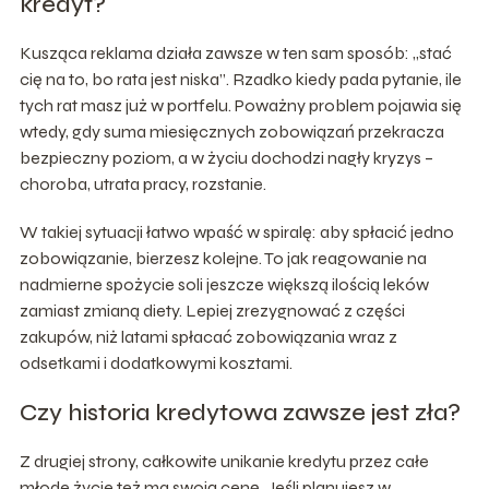
kredyt?
Kusząca reklama działa zawsze w ten sam sposób: „stać
cię na to, bo rata jest niska”. Rzadko kiedy pada pytanie, ile
tych rat masz już w portfelu. Poważny problem pojawia się
wtedy, gdy suma miesięcznych zobowiązań przekracza
bezpieczny poziom, a w życiu dochodzi nagły kryzys –
choroba, utrata pracy, rozstanie.
W takiej sytuacji łatwo wpaść w spiralę: aby spłacić jedno
zobowiązanie, bierzesz kolejne. To jak reagowanie na
nadmierne spożycie soli jeszcze większą ilością leków
zamiast zmianą diety. Lepiej zrezygnować z części
zakupów, niż latami spłacać zobowiązania wraz z
odsetkami i dodatkowymi kosztami.
Czy historia kredytowa zawsze jest zła?
Z drugiej strony, całkowite unikanie kredytu przez całe
młode życie też ma swoją cenę. Jeśli planujesz w