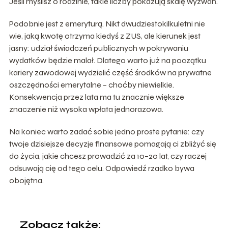
Jeśli myślisz o rodzinie, takie liczby pokazują skalę wyzwań.
Podobnie jest z emeryturą. Nikt dwudziestokilkuletni nie
wie, jaką kwotę otrzyma kiedyś z ZUS, ale kierunek jest
jasny: udział świadczeń publicznych w pokrywaniu
wydatków będzie malał. Dlatego warto już na początku
kariery zawodowej wydzielić część środków na prywatne
oszczędności emerytalne – choćby niewielkie.
Konsekwencja przez lata ma tu znacznie większe
znaczenie niż wysoka wpłata jednorazowa.
Na koniec warto zadać sobie jedno proste pytanie: czy
twoje dzisiejsze decyzje finansowe pomagają ci zbliżyć się
do życia, jakie chcesz prowadzić za 10–20 lat, czy raczej
odsuwają cię od tego celu. Odpowiedź rzadko bywa
obojętna.
Zobacz także: