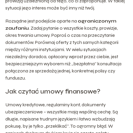
prowizją uzależnioną od tego, co ci zaproponuje. W takiej
sytuacji jego interes może być inny niż twój.
Rozsądne jest podejście oparte na
ograniczonym
zaufaniu
. Zadaj pytanie o wszystkie koszty, prowizje,
okres trwania umowy. Poproś o czas na przeczytanie
dokumentów. Porównaj oferty z tych samych kategorii
między różnymi instytucjami. W wielu sytuacjach
niezależny doradca, opłacany wprost przez ciebie, jest
bezpieczniejszym wyborem niż „bezpłatna” konsultacja
połączona ze sprzedażą jednej, konkretnej polisy czy
funduszu.
Jak czytać umowy finansowe?
Umowy kredytowe, regulaminy kont, dokumenty
ubezpieczeniowe – wszystkie mają wspólną cechę. Są
długie, napisane trudnym językiem i łatwo wzbudzają
pokusę, by je tylko „przeklikać”. To ogromny błąd. W