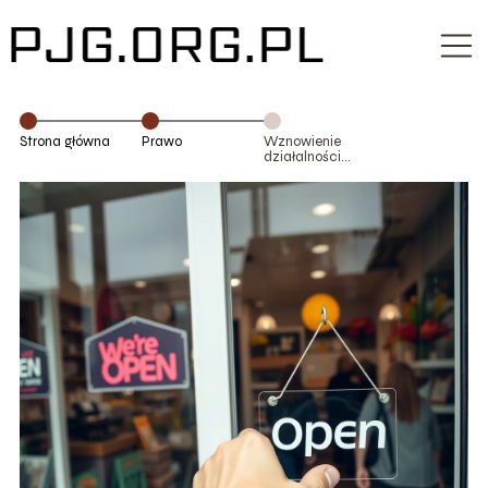
Strona główna
Prawo
Wznowienie
działalności
gospodarczej po
zawieszeniu –
krok po kroku