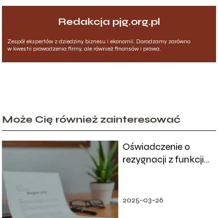
Redakcja pjg.org.pl
Zespół ekspertów z dziedziny biznesu i ekonomii. Doradzamy zarówno
w kwestii prowadzenia firmy, ale również finansów i prawa.
Może Cię również zainteresować
Oświadczenie o
rezygnacji z funkcji
członka zarządu –
jak wypełnić wzór
2025-03-26