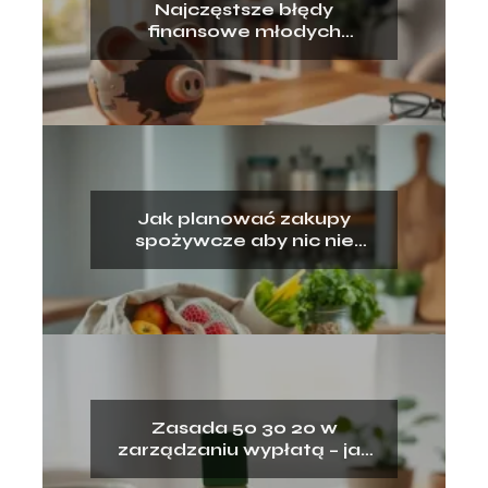
Najczęstsze błędy
finansowe młodych
dorosłych – jak ich uniknąć?
Jak planować zakupy
spożywcze aby nic nie
wyrzucać?
Zasada 50 30 20 w
zarządzaniu wypłatą – jak
ją stosować?