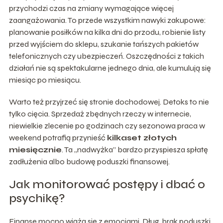
przychodzi czas na zmiany wymagające więcej
zaangażowania. To przede wszystkim nawyki zakupowe:
planowanie posiłków na kilka dni do przodu, robienie listy
przed wyjściem do sklepu, szukanie tańszych pakietów
telefonicznych czy ubezpieczeń. Oszczędności z takich
działań nie są spektakularne jednego dnia, ale kumulują się
miesiąc po miesiącu.
Warto też przyjrzeć się stronie dochodowej. Detoks to nie
tylko cięcia. Sprzedaż zbędnych rzeczy w internecie,
niewielkie zlecenie po godzinach czy sezonowa praca w
weekend potrafią przynieść
kilkaset złotych
miesięcznie
. Ta „nadwyżka” bardzo przyspiesza spłatę
zadłużenia albo budowę poduszki finansowej.
Jak monitorować postępy i dbać o
psychikę?
Finanse mocno wiążą się z emocjami. Dług, brak poduszki