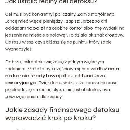
Jak ustalić realny cel detoksu?
Cel musi być konkretny i policzalny. Zamiast ogólnego
„chcę mieć więcej pieniędzy”, zapisz: „przez 30 dni
odkładam
1000 zł
na osobne konto” albo „tnę wydatki na
jedzenie na mieście o połowę”. To działa jak znak drogowy.
Od razu wiesz, czy zbliżasz się do punktu, który sobie
wyznaczyłeś.
Dobrze, jeśli detoks wiąże się z jednym większym
zadaniem. Może to być częściowa spłata
zadłużenia
na karcie kredytowej
albo start
funduszu
awaryjnego
. Dzięki temu widzisz, że zaciskanie pasa
przekłada się na realną ulgę, a nie jest abstrakcyjnym
„oszczędzaniem dla zasady”.
Jakie zasady finansowego detoksu
wprowadzić krok po kroku?