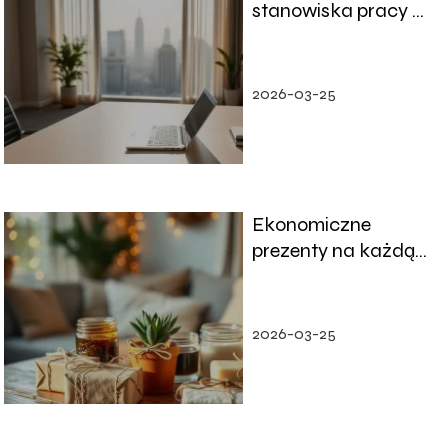
stanowiska pracy –
co mówi art.30 par.1
pkt. 2?
2026-03-25
Ekonomiczne
prezenty na każdą
okazję: lista
pomysłów
2026-03-25