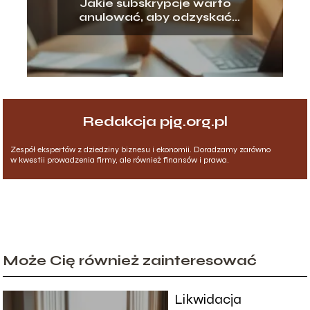
Jakie subskrypcje warto
anulować, aby odzyskać
pieniądze?
Redakcja pjg.org.pl
Zespół ekspertów z dziedziny biznesu i ekonomii. Doradzamy zarówno
w kwestii prowadzenia firmy, ale również finansów i prawa.
Może Cię również zainteresować
Likwidacja