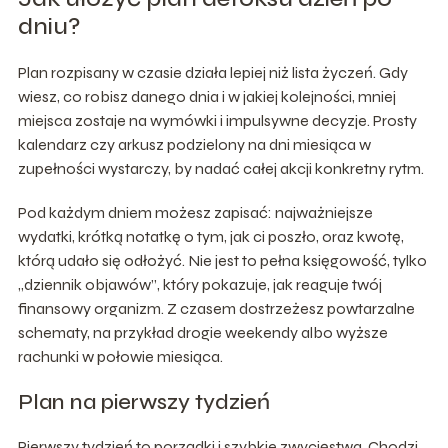
dniu?
Plan rozpisany w czasie działa lepiej niż lista życzeń. Gdy
wiesz, co robisz danego dnia i w jakiej kolejności, mniej
miejsca zostaje na wymówki i impulsywne decyzje. Prosty
kalendarz czy arkusz podzielony na dni miesiąca w
zupełności wystarczy, by nadać całej akcji konkretny rytm.
Pod każdym dniem możesz zapisać: najważniejsze
wydatki, krótką notatkę o tym, jak ci poszło, oraz kwotę,
którą udało się odłożyć. Nie jest to pełna księgowość, tylko
„dziennik objawów”, który pokazuje, jak reaguje twój
finansowy organizm. Z czasem dostrzeżesz powtarzalne
schematy, na przykład drogie weekendy albo wyższe
rachunki w połowie miesiąca.
Plan na pierwszy tydzień
Pierwszy tydzień to porządki i szybkie zwycięstwa. Chodzi