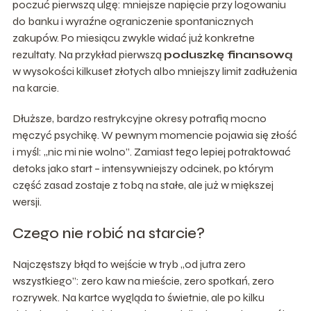
poczuć pierwszą ulgę: mniejsze napięcie przy logowaniu
do banku i wyraźne ograniczenie spontanicznych
zakupów. Po miesiącu zwykle widać już konkretne
rezultaty. Na przykład pierwszą
poduszkę finansową
w wysokości kilkuset złotych albo mniejszy limit zadłużenia
na karcie.
Dłuższe, bardzo restrykcyjne okresy potrafią mocno
męczyć psychikę. W pewnym momencie pojawia się złość
i myśl: „nic mi nie wolno”. Zamiast tego lepiej potraktować
detoks jako start – intensywniejszy odcinek, po którym
część zasad zostaje z tobą na stałe, ale już w miększej
wersji.
Czego nie robić na starcie?
Najczęstszy błąd to wejście w tryb „od jutra zero
wszystkiego”: zero kaw na mieście, zero spotkań, zero
rozrywek. Na kartce wygląda to świetnie, ale po kilku