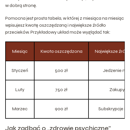
w dobrą stronę.
Pomocna jest prosta tabela, w której z miesiąca na miesiąc
wpisujesz kwotę oszczędzaną i największe źródło
przecieków. Przykładowy układ może wyglądać tak:
Miesiąc
Kwota oszczędzona
Największe źródł
Styczeń
500 zł
Jedzenie na 
Luty
750 zł
Zakupy on
Marzec
900 zł
Subskrypcje i m
Jak zadbać o „zdrowie psychiczne”