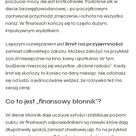
poczucie mocy, ale jest krótkotrwałe. Podobnie jak w
diecie bezwęglowodanowej – po początkowym
zachwycie przychodzi zmęczenie i ochota na wszystko
naraz. W finansach kończy się to często dużym,
impulsywnym wydatkiem.
Lepszym rozwiązaniem jest
limit na przyjemności
zamiast całkowitego zakazu. Możesz założyć na przykład
200 zł miesięcznie na kino, kawy i spotkania. W tym
budżecie mieszczą się wszystkie „drobne radości”. Kiedy
limit się skończy, to koniec na dany miesiąc. Nie odcinasz
się od ludzi, a jednocześnie widzisz, że rozrywka też ma
swoją cenę.
Co to jest „finansowy błonnik”?
W diecie błonnik daje uczucie sytości i stabilizuje poziom
cukru. W finansach odpowiednikiem są nawyki, które dają
długotrwały spokój zamiast chwilowej ulgi. To na przykład