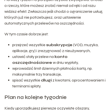
o rzeczy, które możesz zrobić niemal od ręki i od razu
widzisz efekt. Zwłaszcza jeśli chodzi o ograniczenie usług,
których już nie potrzebujesz, oraz ustawienie
automatycznych przelewów na oszczędności.
W tym czasie dobrze jest:
przejrzeć wszystkie
subskrypcje
(VOD, muzyka,
aplikacje, gry) i zrezygnować z nieużywanych,
ustawić stały przelew na
konto
oszczędnościowe
w dniu wypłaty,
wprowadzić limit dziennych płatności kartą, np.
maksymalnie trzy transakcje,
spisać wszystkie
długi
z kwotami, oprocentowaniem i
terminami spłaty.
Plan na kolejne tygodnie
Kiedy uporządkujesz pierwsze oczywiste obszary,