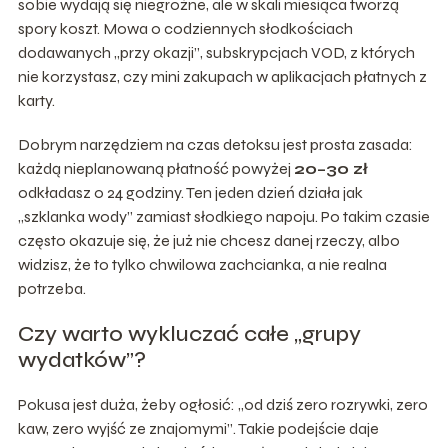
sobie wydają się niegroźne, ale w skali miesiąca tworzą
spory koszt. Mowa o codziennych słodkościach
dodawanych „przy okazji”, subskrypcjach VOD, z których
nie korzystasz, czy mini zakupach w aplikacjach płatnych z
karty.
Dobrym narzędziem na czas detoksu jest prosta zasada:
każdą nieplanowaną płatność powyżej
20–30 zł
odkładasz o 24 godziny. Ten jeden dzień działa jak
„szklanka wody” zamiast słodkiego napoju. Po takim czasie
często okazuje się, że już nie chcesz danej rzeczy, albo
widzisz, że to tylko chwilowa zachcianka, a nie realna
potrzeba.
Czy warto wykluczać całe „grupy
wydatków”?
Pokusa jest duża, żeby ogłosić: „od dziś zero rozrywki, zero
kaw, zero wyjść ze znajomymi”. Takie podejście daje