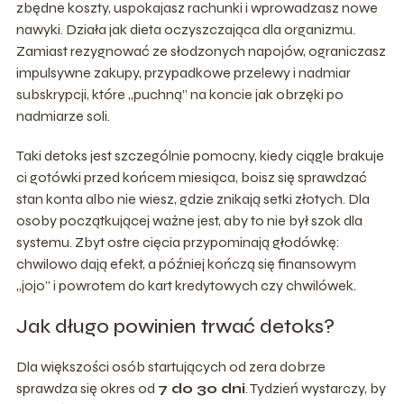
zbędne koszty, uspokajasz rachunki i wprowadzasz nowe
nawyki. Działa jak dieta oczyszczająca dla organizmu.
Zamiast rezygnować ze słodzonych napojów, ograniczasz
impulsywne zakupy, przypadkowe przelewy i nadmiar
subskrypcji, które „puchną” na koncie jak obrzęki po
nadmiarze soli.
Taki detoks jest szczególnie pomocny, kiedy ciągle brakuje
ci gotówki przed końcem miesiąca, boisz się sprawdzać
stan konta albo nie wiesz, gdzie znikają setki złotych. Dla
osoby początkującej ważne jest, aby to nie był szok dla
systemu. Zbyt ostre cięcia przypominają głodówkę:
chwilowo dają efekt, a później kończą się finansowym
„jojo” i powrotem do kart kredytowych czy chwilówek.
Jak długo powinien trwać detoks?
Dla większości osób startujących od zera dobrze
sprawdza się okres od
7 do 30 dni
. Tydzień wystarczy, by