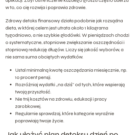
aplikacji. Zbyt ostre liczenie każdego grosza często uderza
w to, co cię rozwija i poprawia zdrowie.
Zdrowy detoks finansowy działa podobnie jak rozsądna
dieta, w której celem jest utrata około 1 kilograma
tygodniowo, a nie szybkie głodówki. W pieniądzach chodzi
o systematyczne, stopniowe zwiększanie oszczędności i
stopniową redukcję długów. Liczy się jakość wyborów, a
nie sama suma obciętych wydatków.
Ustal minimalną kwotę oszczędzania miesięcznie, np.
10 procent pensji.
Rozróżniaj wydatki „na dziś” od tych, które wspierają
twoją przyszłość.
Nie tnij kosztów na zdrowiu, edukacji i pracy
zarobkowej.
Regularnie sprawdzaj, które kategorie wyraźnie
poprawiają twoje życie.
Jak ułożyć plan detoksu dzień po