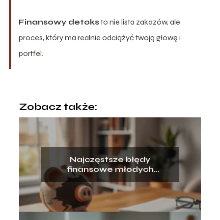
Finansowy detoks
to nie lista zakazów, ale
proces, który ma realnie odciążyć twoją głowę i
portfel.
Zobacz także:
Najczęstsze błędy
finansowe młodych
dorosłych – jak ich uniknąć?