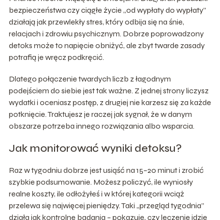
bezpieczeństwa czy ciągłe życie „od wypłaty do wypłaty”
działają jak przewlekły stres, który odbija się na śnie,
relacjach i zdrowiu psychicznym. Dobrze poprowadzony
detoks może to napięcie obniżyć, ale zbyt twarde zasady
potrafią je wręcz podkręcić.
Dlatego połączenie twardych liczb z łagodnym
podejściem do siebie jest tak ważne. Z jednej strony liczysz
wydatki i oceniasz postęp, z drugiej nie karzesz się za każde
potknięcie. Traktujesz je raczej jak sygnał, że w danym
obszarze potrzeba innego rozwiązania albo wsparcia.
Jak monitorować wyniki detoksu?
Raz w tygodniu dobrze jest usiąść na 15–20 minut i zrobić
szybkie podsumowanie. Możesz policzyć, ile wyniosły
realne koszty, ile odłożyłeś i w której kategorii wciąż
przelewa się najwięcej pieniędzy. Taki „przegląd tygodnia”
działa jak kontrolne badania – pokazuje, czy leczenie idzie