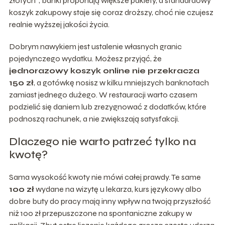
złotych”, banki proponują większe pakiety, a standardowy
koszyk zakupowy staje się coraz droższy, choć nie czujesz
realnie wyższej jakości życia.
Dobrym nawykiem jest ustalenie własnych granic
pojedynczego wydatku. Możesz przyjąć, że
jednorazowy koszyk online nie przekracza
150 zł
, a gotówkę nosisz w kilku mniejszych banknotach
zamiast jednego dużego. W restauracji warto czasem
podzielić się daniem lub zrezygnować z dodatków, które
podnoszą rachunek, a nie zwiększają satysfakcji.
Dlaczego nie warto patrzeć tylko na
kwotę?
Sama wysokość kwoty nie mówi całej prawdy. Te same
100 zł
wydane na wizytę u lekarza, kurs językowy albo
dobre buty do pracy mają inny wpływ na twoją przyszłość
niż 100 zł przepuszczone na spontaniczne zakupy w