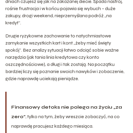
dniach czujesz się jak na zakazanej diecie. Spada nastrój,
rośnie frustracja i w końcu pojawia się wybuch – duże
zakupy, drogi weekend, nieprzemyślana podróż „na
kredyt”.
Drugie ryzykowne zachowanie to natychmiastowe
zamykanie wszystkich kart i kont „żeby mieć święty
spokój”. Bez analizy sytuacji łatwo odciąć sobie ważne
narzędzia (jak tania linia kredytowa czy konto
oszczędnościowe), a długi i tak zostają. Na początku
bardziej liczy się poznanie swoich nawyków i zobaczenie,
gdzie naprawdę uciekają pieniądze.
Finansowy detoks nie polega na życiu „za
zero”
, tylko na tym, żeby wreszcie zobaczyć, na co
naprawdę pracujesz każdego miesiąca.