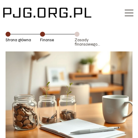
Strona główna
Finanse
Zasady
finansowego
detoksu dla
początkujących
– jak zacząć?