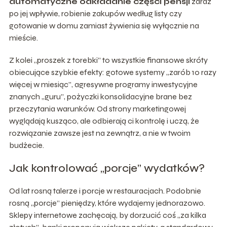
automatyczne odkładanie części pensji
zaraz
po jej wpływie, robienie zakupów według listy czy
gotowanie w domu zamiast żywienia się wyłącznie na
mieście.
Z kolei „proszek z torebki” to wszystkie finansowe skróty
obiecujące szybkie efekty: gotowe systemy „zarób 10 razy
więcej w miesiąc”, agresywne programy inwestycyjne
znanych „guru”, pożyczki konsolidacyjne brane bez
przeczytania warunków. Od strony marketingowej
wyglądają kusząco, ale odbierają ci kontrolę i uczą, że
rozwiązanie zawsze jest na zewnątrz, a nie w twoim
budżecie.
Jak kontrolować „porcje” wydatków?
Od lat rosną talerze i porcje w restauracjach. Podobnie
rosną „porcje” pieniędzy, które wydajemy jednorazowo.
Sklepy internetowe zachęcają, by dorzucić coś „za kilka